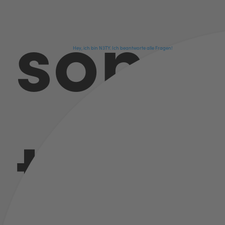
n
sons
Hey, ich bin N3TY. Ich be­ant­wor­te alle Fragen!
t so?