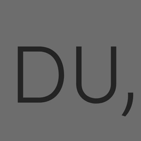
un
DU,